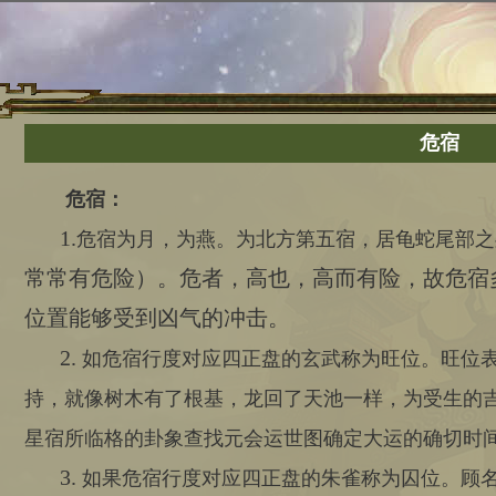
危宿
危宿：
1.
危宿为月，为燕。为北方第五宿，居龟蛇尾部之
常常有危险）。危者，高也，高而有险，故危宿
位置能够受到凶气的冲击。
2.
如危宿行度对应四正盘的玄武称为旺位。旺位
持，就像树木有了根基，龙回了天池一样，为受生的
星宿所临格的卦象查找元会运世图确定大运的确切时
3.
如果危宿行度对应四正盘的朱雀称为囚位。顾