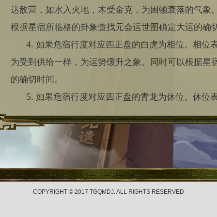
达敌营，如水入火地，木受金克，为困顿衰落的气象
根据星宿所临格的卦象查找元会运世图确定大运的确
4.
如果危宿行度对应四正盘的白虎为相位。相位
为受到供给一样，为运势缓升之象。同时可以根据星
的确切时间。
5.
如果危宿行度对应四正盘的青龙为休位。休位
为受到休养一样，为运势缓升之象。同时可以根据星
的确切时间。
6.
174
正位
度。行度距离正位越远能量越小，行度
上一篇:
室宿
下一篇:
虚宿
COPYRIGHT © 2017 TGQMDJ. ALL RIGHTS RESERVED