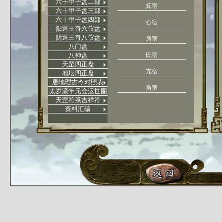
六十甲子盘二部
箕宿
六十甲子盘三部
六十甲子盘四部
心宿
阳遁三奇六仪盘
阴遁三奇八仪盘
房宿
八门盘
八神盘
氐宿
天罡四正盘
亢宿
地坛四正盘
唐地理古今对照表
角宿
太岁流年元会运世图
天罡符箓吉祥符
资料汇编