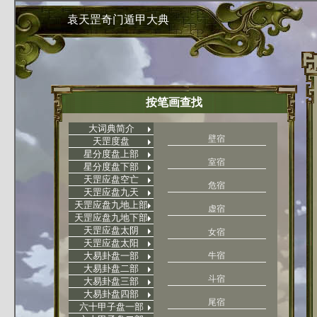
袁天罡奇门遁甲大典
按笔画查找
大词典简介
壁宿
天罡度盘
星分度盘上部
室宿
星分度盘下部
天罡应盘空亡
危宿
天罡应盘九天
天罡应盘九地上部
虚宿
天罡应盘九地下部
天罡应盘太阴
女宿
天罡应盘太阳
大易卦盘一部
牛宿
大易卦盘二部
斗宿
大易卦盘三部
大易卦盘四部
尾宿
六十甲子盘一部